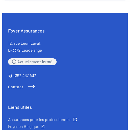
Mesurer l'audience en suivant le nombre de visiteurs et e
comprenant comment vous arrivez sur notre site.
Proposer des offres et services personnalisés et en suivr
les performances. Partager des informations avec les résea
sociaux utilisés et vous permettre de visualiser du contenu
Foyer Assurances
hébergé sur un site externe.
12, rue Léon Laval,
L-3372 Leudelange
Actuellement
fermé
+352
437 437
Contact
Liens utiles
Assurances pour les professionnels
Foyer en Belgique