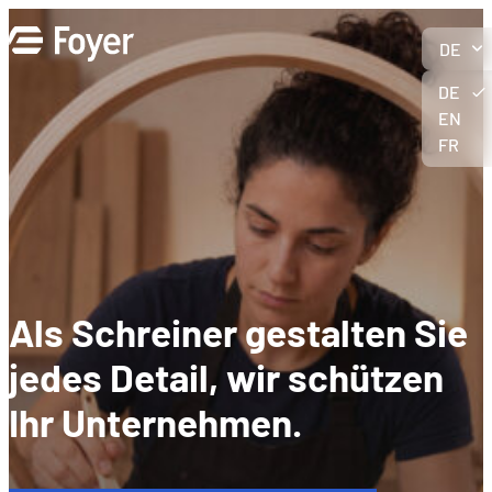
Zum
Inhalt
DE
springen
DE
EN
FR
Als Schreiner gestalten Sie
jedes Detail, wir schützen
Ihr Unternehmen
.