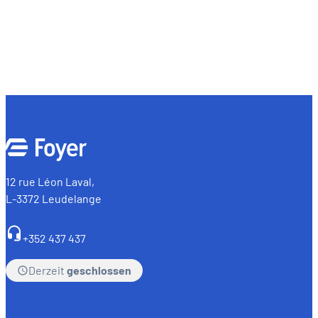
12 rue Léon Laval,
L-3372 Leudelange
+352 437 437
Derzeit
geschlossen