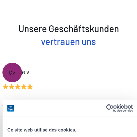
Unsere Geschäftskunden
vertrauen uns
GV
G.V
„Ein hervorragender Service jederzeit. Reaktionsschnell und
aufmerksam. Foyer ist wirklich eine ausgezeichnete
Versicherungsgesellschaft. Erstklassiger Kundenservice ist
für sie nicht nur ein Wort, sondern eine echte Philosophie.“
Ce site web utilise des cookies.