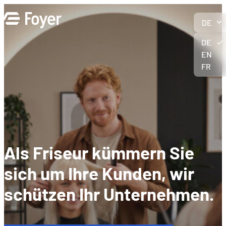
Zum
Inhalt
DE
springen
DE
EN
FR
Als Friseur kümmern Sie
sich um Ihre Kunden, wir
schützen Ihr Unternehmen.