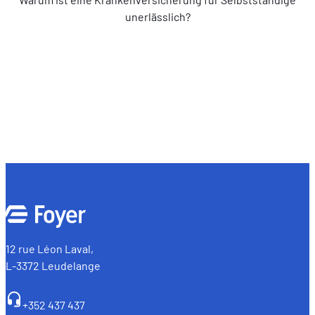
unerlässlich?
12 rue Léon Laval,
L-3372 Leudelange
+352 437 437