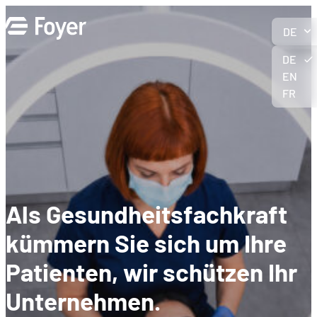
Zum
Inhalt
DE
springen
DE
EN
FR
Als Gesundheitsfachkraft
kümmern Sie sich um Ihre
Patienten, wir schützen Ihr
Unternehmen.