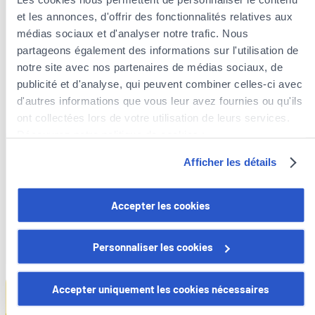
reibungslos und effizient.
”
et les annonces, d'offrir des fonctionnalités relatives aux
médias sociaux et d'analyser notre trafic. Nous
partageons également des informations sur l'utilisation de
notre site avec nos partenaires de médias sociaux, de
Wie funktioniert das?
publicité et d'analyse, qui peuvent combiner celles-ci avec
d'autres informations que vous leur avez fournies ou qu'ils
ont collectées lors de votre utilisation de leurs services.
Découvrez notre politique de cookies :
https://www.foyer.lu/fr/info/information-relative-aux-
Afficher les détails
1.
cookies/
Vous avez la possibilité de retirer votre consentement à
Accepter les cookies
Gehen Sie zum
Kfz-Versicherungsrechner
und
tout moment en cliquant sur le lien "gestion des cookies"
geben Sie Ihre Daten ein
en bas de page.
Personnaliser les cookies
Certains de ces cookies sont strictement nécessaires au
bon fonctionnement du site. Notez que si vous désactivez
Accepter uniquement les cookies nécessaires
des cookies utilisés ici, il se peut que certaines