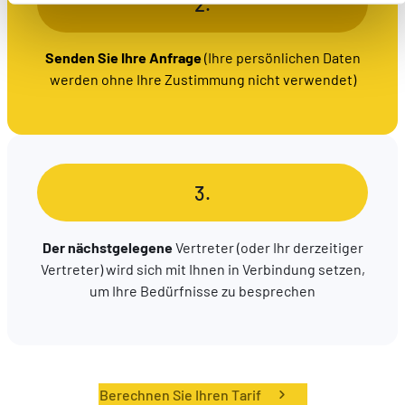
2.
fonctionnalités ou parties de ce site Web ne soient plus
normalement accessibles. D'autres sont utilisés pour :
Améliorer votre expérience utilisateur, en
Senden Sie Ihre Anfrage
(Ihre persönlichen Daten
personnalisant vos fonctionnalités et en se souvenant de
werden ohne Ihre Zustimmung nicht verwendet)
vos choix.
Mesurer l'audience en suivant le nombre de visiteurs et
en comprenant comment vous arrivez sur notre site.
Proposer des offres et services personnalisés et en
suivre les performances. Partager des informations avec
3.
les réseaux sociaux utilisés et vous permettre de
visualiser du contenu hébergé sur un site externe.
Der nächstgelegene
Vertreter (oder Ihr derzeitiger
Vertreter) wird sich mit Ihnen in Verbindung setzen,
um Ihre Bedürfnisse zu besprechen
Berechnen Sie Ihren Tarif