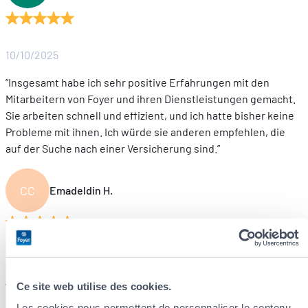
10/10/2025
”Insgesamt habe ich sehr positive Erfahrungen mit den
Mitarbeitern von Foyer und ihren Dienstleistungen gemacht.
Sie arbeiten schnell und effizient, und ich hatte bisher keine
Probleme mit ihnen. Ich würde sie anderen empfehlen, die
auf der Suche nach einer Versicherung sind.”
CC
Emadeldin H.
12/07/2025
”
Ich habe eine Vollkaskoversicherung bei Foyer und trotz des
Ce site web utilise des cookies.
hohen Schadenbetrags verlief der gesamte Prozess sehr
Les cookies nous permettent de personnaliser le contenu