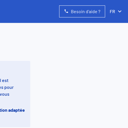
Besoin d’aide ?
FR
Question
1
/
6
l est
es pour
 vous
ion adaptée