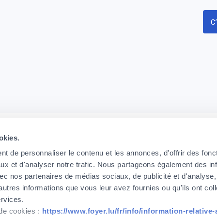
C’
Besoin d’aide ? Des questions ?
Nous sommes disponibles pour vous aider.
Service client Foyer:
okies.
Du
lundi
au
vendredi
de
8h30
à
17h00
t de personnaliser le contenu et les annonces, d'offrir des fonct
ux et d'analyser notre trafic. Nous partageons également des in
ore characters for results.
+352 437 43 44
 avec nos partenaires de médias sociaux, de publicité et d'analyse
autres informations que vous leur avez fournies ou qu'ils ont col
ervices.
 de cookies :
https://www.foyer.lu/fr/info/information-relative